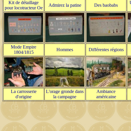
Kit de détaillage
Admirez la patine
Des baobabs
pour locotracteur Oe
Mode Empire
Hommes
Différentes régions
1804/1815
La carrosserie
L'orage gronde dans
Ambiance
d'origine
la campagne
américaine